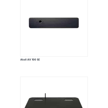
Atoll AV 100 SE
Dieses
Produkt
weist
mehrere
Varianten
auf.
Die
Optionen
können