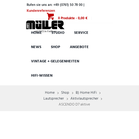
Rufen sie uns an: +49 (0761) 50 78 00 |
Kundenreferenzen
0 Produkte
-
0,00 €
HOME
STUDIO
SERVICE
NEWS
SHOP
ANGEBOTE
VINTAGE + GELEGENHEITEN
HIFI-WISSEN
Home
Shop
B) Home HiFi
Lautsprecher
Aktivlautsprecher
ASCENDO D7 aktive