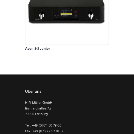
auf
der
Produktseite
gewählt
werden
Ayon S-3 Junior
Über uns
HiFi Müller GmbH
Bismarckallee 7g
79098 Freiburg
Tel.: +49 (0761) 50 78 00
Fax: +49 (0761) 2 92 18 37