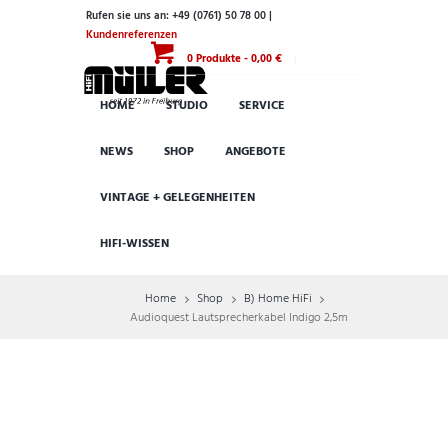
Rufen sie uns an: +49 (0761) 50 78 00 |
Kundenreferenzen
0 Produkte
-
0,00 €
HOME
STUDIO
SERVICE
NEWS
SHOP
ANGEBOTE
VINTAGE + GELEGENHEITEN
HIFI-WISSEN
Home
Shop
B) Home HiFi
Audioquest Lautsprecherkabel Indigo 2,5m