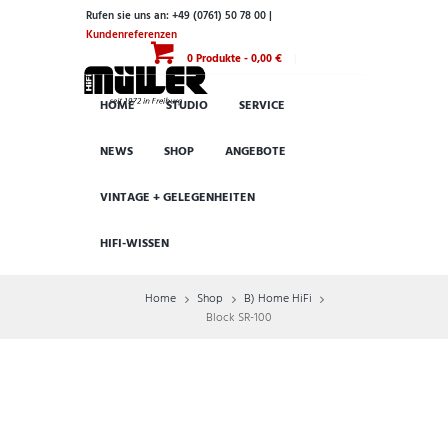
Rufen sie uns an: +49 (0761) 50 78 00 |
Kundenreferenzen
0 Produkte
-
0,00 €
HOME
STUDIO
SERVICE
NEWS
SHOP
ANGEBOTE
VINTAGE + GELEGENHEITEN
HIFI-WISSEN
Home
Shop
B) Home HiFi
Block SR-100