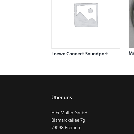
Mo
Loewe Connect Soundport
Über uns
HiFi Müller GmbH
Bismarckallee 7g
79098 Freiburg