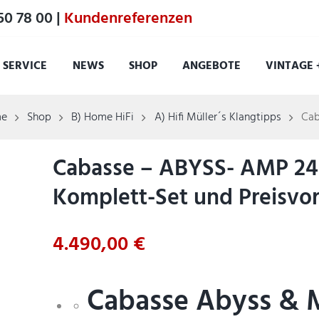
50 78 00 |
Kundenreferenzen
SERVICE
NEWS
SHOP
ANGEBOTE
VINTAGE 
e
Shop
B) Home HiFi
A) Hifi Müller´s Klangtipps
Cab
Cabasse – ABYSS- AMP 2
Komplett-Set und Preisvorte
4.490,00
€
Cabasse Abyss & 