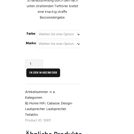
Schallausbreiteng durch den nach
unten strahlenden Tieftöner bietet
eine knackig straffe
Basswiedergabe.
Farbe
Marke
Cabasse
-
Eole
IN DEN WARENKORB
4
-
5.1-
Artikelnummer:
n. a.
System
Kategorien:
SE
B) Home HiFi
,
Cabasse
,
Design-
Menge
Lautsprecher
,
Lautsprecher
,
Teilaktiv
Product ID:
10611