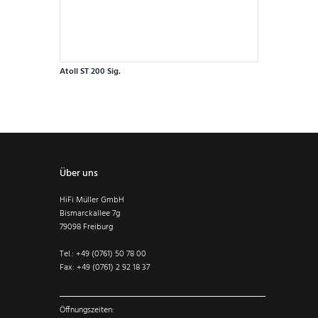
gewählt
werden
Atoll ST 200 Sig.
Dieses
Produkt
weist
mehrere
Varianten
auf.
Über uns
Die
Optionen
HiFi Müller GmbH
können
Bismarckallee 7g
auf
79098 Freiburg
der
Produktseite
Tel.: +49 (0761) 50 78 00
gewählt
Fax: +49 (0761) 2 92 18 37
werden
Öffnungszeiten: