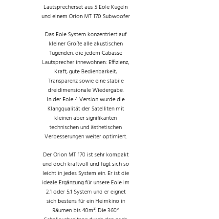
Lautsprecherset aus 5 Eole Kugeln
und einem Orion MT 170 Subwoofer
Das Eole System konzentriert auf
kleiner Größe alle akustischen
Tugenden, die jedem Cabasse
Lautsprecher innewohnen: Effizienz,
Kraft, gute Bedienbarkeit,
Transparenz sowie eine stabile
dreidimensionale Wiedergabe.
In der Eole 4 Version wurde die
Klangqualität der Satelliten mit
kleinen aber signifikanten
technischen und ästhetischen
Verbesserungen weiter optimiert.
Der Orion MT 170 ist sehr kompakt
und doch kraftvoll und fügt sich so
leicht in jedes System ein. Er ist die
ideale Ergänzung für unsere Eole im
2.1 oder 5.1 System und er eignet
sich bestens für ein Heimkino in
Räumen bis 40m². Die 360°