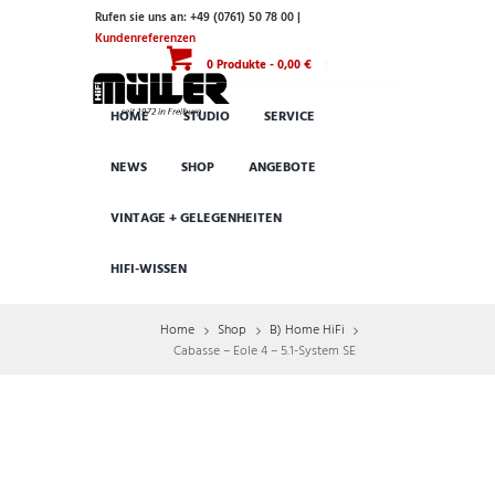
Rufen sie uns an: +49 (0761) 50 78 00 |
Kundenreferenzen
0 Produkte
-
0,00 €
HOME
STUDIO
SERVICE
NEWS
SHOP
ANGEBOTE
VINTAGE + GELEGENHEITEN
HIFI-WISSEN
Home
Shop
B) Home HiFi
Cabasse – Eole 4 – 5.1-System SE