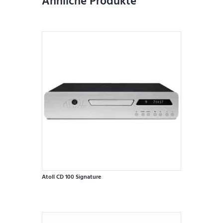
Ähnliche Produkte
Atoll CD 100 Signature
Dieses
Produkt
weist
mehrere