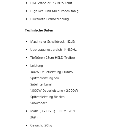
D/A-Wandler: 768kHz/32Bit
High-Res- und Multi-Room-fähig
Bluetooth-Fernbedienung
Technische Daten
Maximaler Schalldruck: 112dB
Übertragungsbereich: 14-180Hz
Tieftöner: 25cm HELD-Treiber
Leistung:
300W Dauerleistung / 600W
Spitzenleistung pro
Satellitenkanal
1.000W Dauerleistung / 2.000W
Spitzenleistung für den
Subwoofer
Maße (B x H x T) : 338 x 320 x
368mm
Gewicht: 20kg