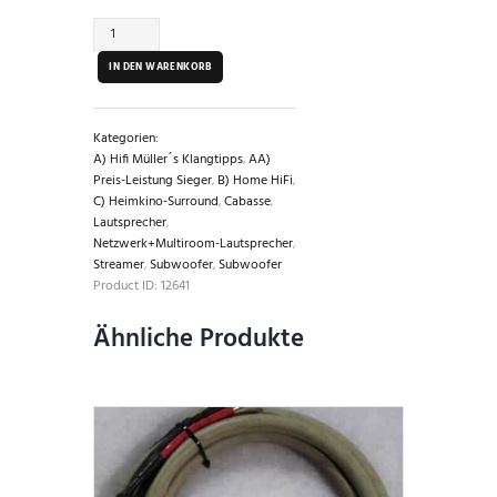
Cabasse
The
Pearl
IN DEN WARENKORB
Sub
schwarz
Menge
Kategorien:
A) Hifi Müller´s Klangtipps
,
AA)
Preis-Leistung Sieger
,
B) Home HiFi
,
C) Heimkino-Surround
,
Cabasse
,
Lautsprecher
,
Netzwerk+Multiroom-Lautsprecher
,
Streamer
,
Subwoofer
,
Subwoofer
Product ID:
12641
Ähnliche Produkte