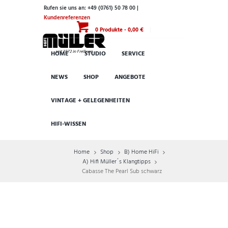
Rufen sie uns an: +49 (0761) 50 78 00 |
Kundenreferenzen
0 Produkte
-
0,00 €
HOME
STUDIO
SERVICE
NEWS
SHOP
ANGEBOTE
VINTAGE + GELEGENHEITEN
HIFI-WISSEN
Home
Shop
B) Home HiFi
A) Hifi Müller´s Klangtipps
Cabasse The Pearl Sub schwarz