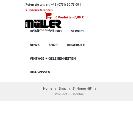
Rufen sie uns an: +49 (0761) 50 78 00 |
Kundenreferenzen
0 Produkte
-
0,00 €
HOME
STUDIO
SERVICE
NEWS
SHOP
ANGEBOTE
VINTAGE + GELEGENHEITEN
HIFI-WISSEN
Home
Shop
B) Home HiFi
Pro-Ject – Essential III