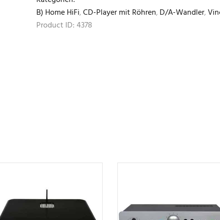
B) Home HiFi
,
CD-Player mit Röhren
,
D/A-Wandler
,
Vin
Product ID:
4378