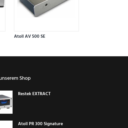
Atoll AV 500 SE
Dieses
Produkt
weist
mehrere
Varianten
auf.
unserem Shop
Die
Optionen
können
Restek EXTRACT
auf
der
Produktseite
gewählt
werden
Atoll PR 300 Signature