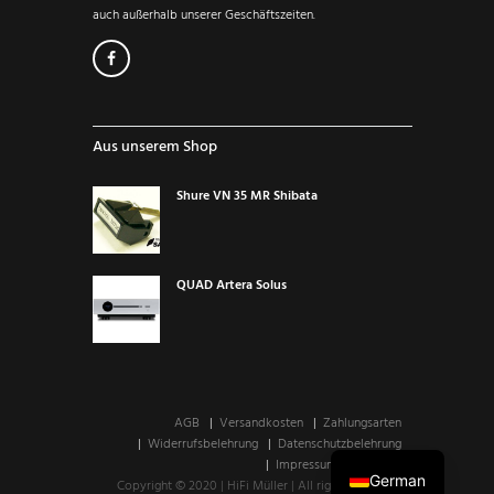
auch außerhalb unserer Geschäftszeiten.
Aus unserem Shop
Shure VN 35 MR Shibata
QUAD Artera Solus
AGB
Versandkosten
Zahlungsarten
Widerrufsbelehrung
Datenschutzbelehrung
Impressum
Kontakt
German
Copyright © 2020 | HiFi Müller | All rights reserved.