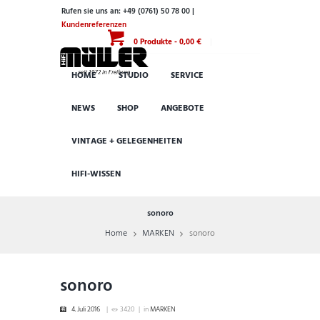
Rufen sie uns an: +49 (0761) 50 78 00 |
Kundenreferenzen
0 Produkte
-
0,00 €
HOME
STUDIO
SERVICE
NEWS
SHOP
ANGEBOTE
VINTAGE + GELEGENHEITEN
HIFI-WISSEN
sonoro
Home
MARKEN
sonoro
sonoro
4. Juli 2016
3420
in
MARKEN